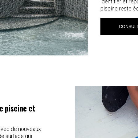
identifier et rép
piscine reste é
CONSULT
 piscine et
 avec de nouveaux
de surface qui