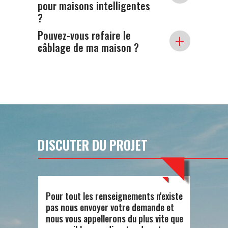
pour maisons intelligentes
les systèmes obsolètes et les traitant
?
pour maintenir un environnement sûr
dans votre maison.
Oui, nous concevons et installons des
Pouvez-vous refaire le
+
systèmes électriques pour maisons
câblage de ma maison ?
intelligentes qui intègrent l'éclairage, le
chauffage, la sécurité et d'autres fonctions,
vous permettant de tout contrôler depuis
Oui, si le câblage de votre maison est
votre smartphone ou tablette.
obsolète ou non conforme, nous
proposons des services de refonte
de câblage pour garantir la sécurité et
la fiabilité.
DISCUTER DU PROJET
Pour tout les renseignements n'existe
pas nous envoyer votre demande et
nous vous appellerons du plus vite que