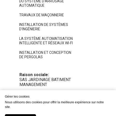
DU SYSTÈME D'ARROSAGE
AUTOMATIQUE
TRAVAUX DE MAÇONNERIE
INSTALLATION DE SYSTÈMES
D'INGÉNIERIE
LA SYSTÈME AUTOMATISATION
INTELLIGENTE ET RÉSEAUX WI-FI
INSTALLATION ET CONCEPTION
DE PERGOLAS
Raison sociale:
SAS JARDINAGE BATIMENT
MANAGEMENT
Adresse siege social:
Gérer les cookies
Gérer les cookies
383 Boulevard Georges Courteline,
Nous utilisons des cookies pour offrir la meilleure expérience sur notre
Nous utilisons des cookies pour offrir la meilleure expérience sur notre
06250, Mougins
site.
site.