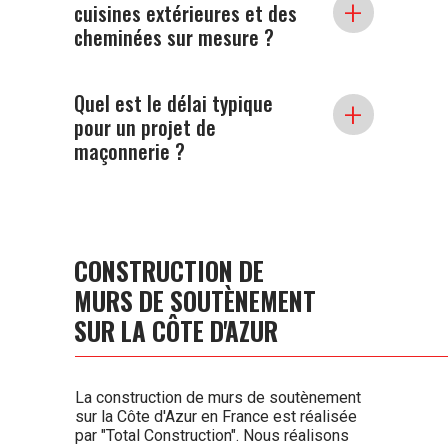
+
soutènement qui offrent un soutien
cuisines extérieures et des
structurel essentiel tout en améliorant
cheminées sur mesure ?
l'esthétique de votre jardin ou de
votre espace extérieur.
Oui, nous concevons et construisons
Quel est le délai typique
+
des cuisines extérieures et des
pour un projet de
cheminées en pierre sur mesure,
maçonnerie ?
adaptées à vos préférences et à
votre style de vie.
Le délai dépend de la taille et de la
complexité du projet. Nous
fournissons un calendrier détaillé
pendant la phase de planification
pour garantir la clarté et l'efficacité.
CONSTRUCTION DE
MURS DE SOUTÈNEMENT
SUR LA CÔTE D'AZUR
La construction de murs de soutènement
sur la Côte d'Azur en France est réalisée
par "Total Construction". Nous réalisons