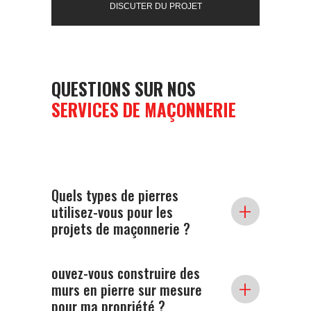
DISCUTER DU PROJET
QUESTIONS SUR NOS
SERVICES DE MAÇONNERIE
Quels types de pierres
+
utilisez-vous pour les
projets de maçonnerie ?
Nous utilisons une large variété de pierres
ouvez-vous construire des
de haute qualité, y compris de la pierre
+
murs en pierre sur mesure
naturelle, du calcaire, du granit, et plus
pour ma propriété ?
encore, pour répondre aux besoins