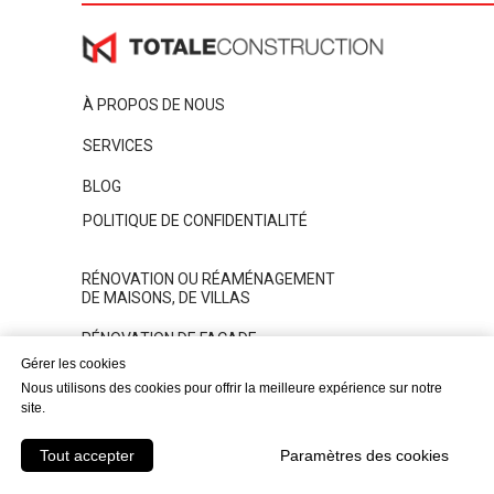
À PROPOS DE NOUS
SERVICES
BLOG
POLITIQUE DE CONFIDENTIALITÉ
RÉNOVATION OU RÉAMÉNAGEMENT
DE MAISONS, DE VILLAS
RÉNOVATION DE FAÇADE
Gérer les cookies
Gérer les cookies
TOITURE
Nous utilisons des cookies pour offrir la meilleure expérience sur notre
Nous utilisons des cookies pour offrir la meilleure expérience sur notre
site.
site.
SERVICES DE JARDINAGE
Tout accepter
Tout accepter
Paramètres des cookies
Paramètres des cookies
RÉNOVATION DE PISCINE
TRAVAUX DE PLOMBERIE