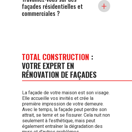
+
façades résidentielles et
spécialisés dans la restauration et la
préservation des façades historiques,
commerciales ?
tout en conservant leur charme
original et leur intégrité architecturale.
Oui, nous proposons des services de
rénovation de façades pour les
maisons résidentielles ainsi que pour
les propriétés commerciales sur
toute la Côte d'Azur.
TOTAL CONSTRUCTION
:
VOTRE EXPERT EN
RÉNOVATION DE FAÇADES
La façade de votre maison est son visage.
Elle accueille vos invités et crée la
première impression de votre demeure.
Avec le temps, la façade peut perdre son
attrait, se ternir et se fissurer. Cela nuit non
seulement à l'esthétique, mais peut
également entraîner la dégradation des
murs et d'autres problèmes.